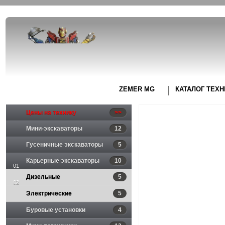
ZEMER MG
КАТАЛОГ ТЕХН
Цены на технику
>>
Мини-экскаваторы
12
Гусеничные экскаваторы
5
Карьерные экскаваторы
10
01
Дизельные
5
02
Электрические
5
/HITACHI /
Буровые установки
4
— запасные части
Запасные части для H