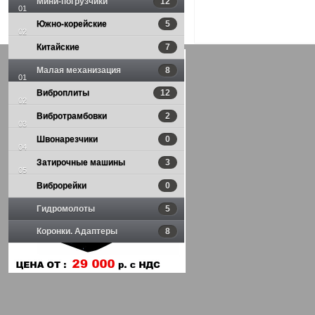
Мини-погрузчики
12
01
Экскаватор HITACHI ZX 220
Южно-корейские
5
02
Подробнее
Китайские
7
Малая механизация
8
01
Виброплиты
12
02
Вибротрамбовки
2
03
Швонарезчики
0
04
Затирочные машины
3
05
Виброрейки
0
/JCB /
— запасные части
Гидромолоты
5
Запасные части для J
Коронки. Адаптеры
8
Экскаватор JCB JS 160-220
Подробнее