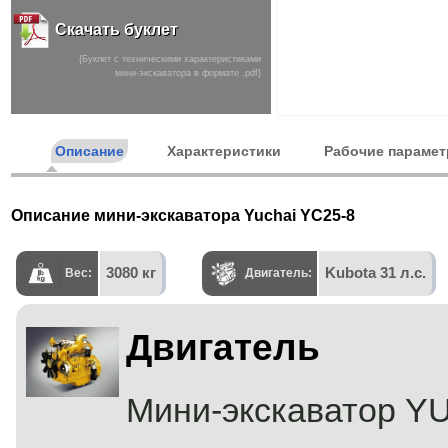
/ YUCHAI YC 25-8
Скачать буклет
— Кузов экскаватора
Мини-экскаватор
{Буклет с техническими характеристиками
мини-экскаватора в формате .pdf}
Мини-экскаватор...
Подробнее
Описание
Характеристики
Рабочие параме
Описание мини-экскаватора Yuchai YC25-8
3080 кг
Kubota 31 л.с.
Вес:
Двигатель:
/YUCHAI YC 25-8
Двигатель
— Гусеницы экскаватора
Мини-экскаватор
Мини-экскаватор...
Мини-экскаватор Y
Подробнее