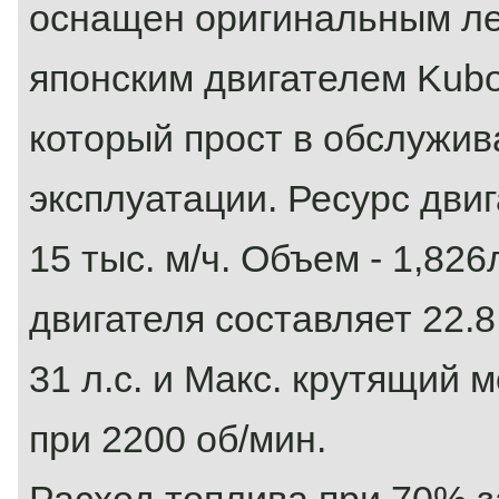
оснащен оригинальным л
японским двигателем Kubo
который прост в обслужив
эксплуатации. Ресурс дви
/ YUCHAI YC 25-8
— Двигатель экскаватора
15 тыс. м/ч. Объем - 1,82
Мини-экскаватор
Мини-экскаватор...
двигателя составляет 22.8
Подробнее
31 л.с. и Макс. крутящий 
при 2200 об/мин.
Расход топлива при 70% з