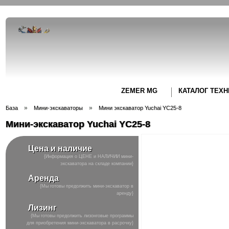
ZEMER MG
КАТАЛОГ ТЕХН
»
»
База
Мини-экскаваторы
Мини экскаватор Yuchai YC25-8
Мини-экскаватор Yuchai YC25-8
Next
Цена и наличие
{Информация о ЦЕНЕ и НАЛИЧИИ мини-
экскаватора на складе компании}
Аренда
{Мы готовы предолжить мини-экскаватор в
аренду}
Лизинг
{Мы готовы предолжить лизонговые программы
для приобретения мини-экскаватора в расрочку}