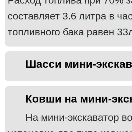
составляет 3.6 литра в ча
/ YUCHAI YC 25-8
— Ковш экскаватора
Мини-экскаватор
топливного бака равен 33л
Мини-экскаватор...
Подробнее
Шасси мини-экска
Ковши на мини-экс
На мини-экскаватор в